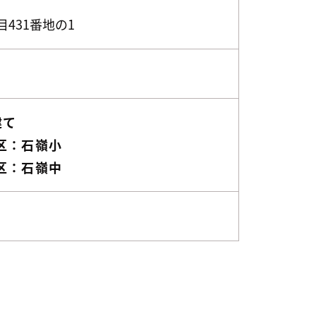
431番地の1
建て
区：石嶺小
区：石嶺中