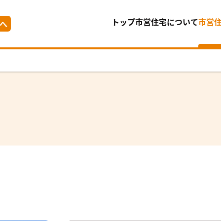
トップ
市営住宅について
市営
へ